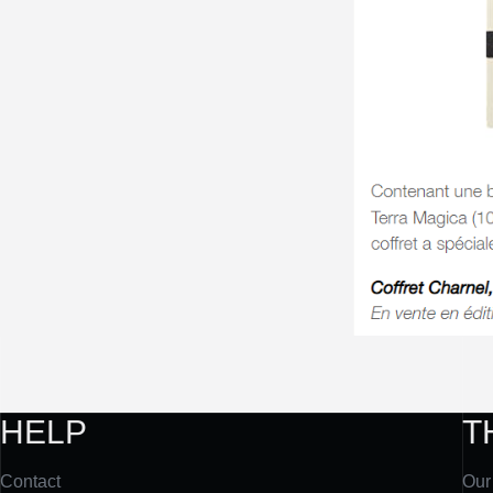
HELP
T
Contact
Our