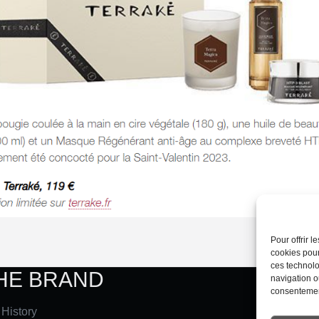
Pour offrir 
cookies pour
ces technolo
HE BRAND
LEG
navigation ou
consentement
 History
C