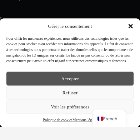
La marque
Gérer le consentement
Notre Histoire
Nos Valeurs
Pour offrir les meilleures expériences, nous utilisons des technologies telles que les
Le Blog TERRAKÉ
cookies pour stocker et/ou accéder aux informations des appareils. Le fait de consentir
TERRAKÉ en Chine
à ces technologies nous permettra de traiter des données telles que le comportement de
navigation ou les ID uniques sur ce site. Le fait de ne pas consentir ou de retirer son
consentement peut avoir un effet négatif sur certaines caractéristiques et fonctions.
mentions légales
CGV/CGU
Accepter
Mentions légales
Refuser
Voir les préférences
English
French
Politique de cookies
Mentions légales